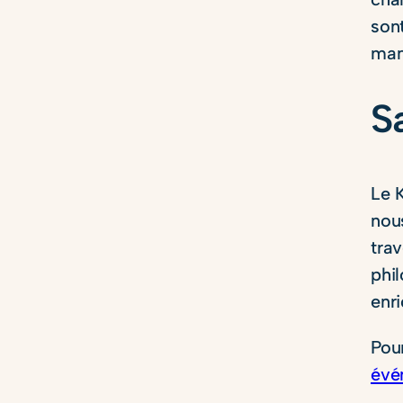
son
man
S
Le 
nou
trav
phi
enr
Pou
évé