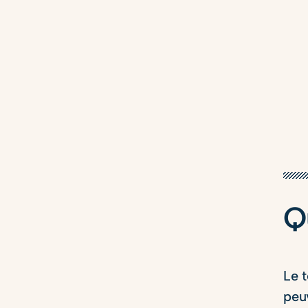
Q
Le t
peu