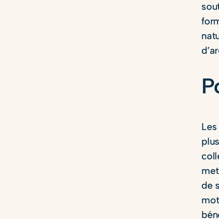
sout
form
nat
d’a
P
Les 
plu
col
met
de 
mots
bén